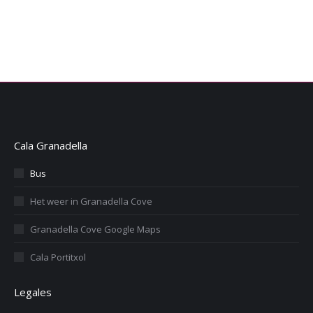
Cala Granadella
Bus
Het weer in Granadella Cove
Granadella Cove Google Maps
Cala Portitxol
Legales