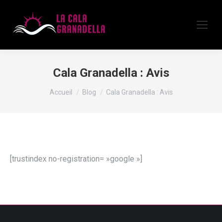
Cala Granadella : Avis
Vous êtes ici :
Accueil
Blog
Cala Granadella : Avis
[trustindex no-registration= »google »]