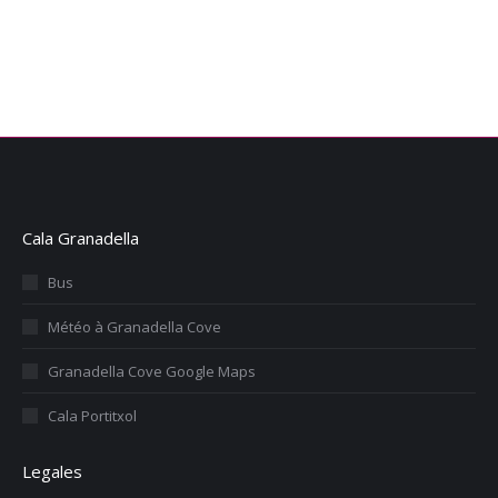
Cala Granadella
Bus
Météo à Granadella Cove
Granadella Cove Google Maps
Cala Portitxol
Legales