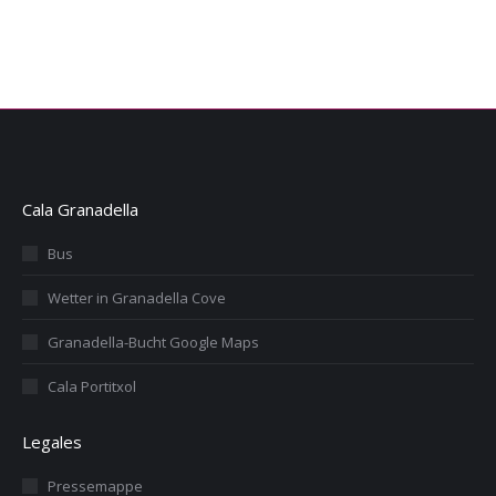
Cala Granadella
Bus
Wetter in Granadella Cove
Granadella-Bucht Google Maps
Cala Portitxol
Legales
Pressemappe